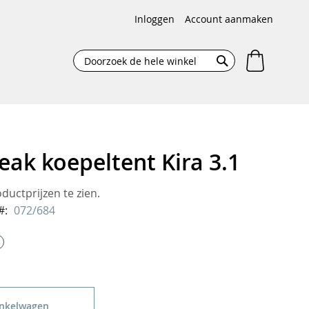
Inloggen
Account aanmaken
Winkelw
Search
Search
eak koepeltent Kira 3.1
uctprijzen te zien.
072/684
inkelwagen