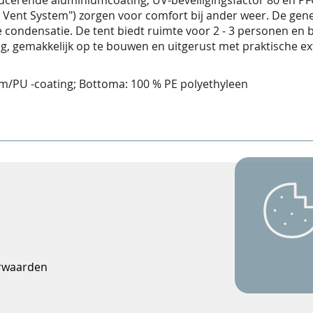
ucerende aluminiumcoating, UV-beveiligingsfactor 80 en PF
w Vent System") zorgen voor comfort bij ander weer. De gen
e condensatie. De tent biedt ruimte voor 2 - 3 personen en
g, gemakkelijk op te bouwen en uitgerust met praktische ex
m/PU -coating; Bottoma: 100 % PE polyethyleen
orwaarden