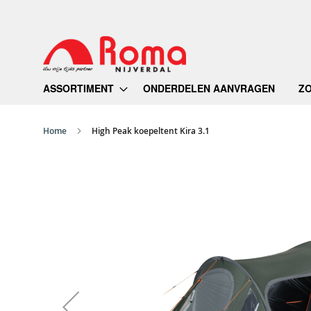
Ga
naar
de
inhoud
ASSORTIMENT
ONDERDELEN AANVRAGEN
Z
Home
High Peak koepeltent Kira 3.1
Ga
naar
het
einde
van
de
afbeeldingen-
gallerij