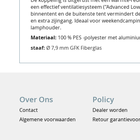
De koppeling is uitgerust met een warmte-red
de
een effectief ventilatiesysteem ("Advanced Lo
binnentent en de buitenste tent vermindert d
afbeeldingen-
en extra zijingang. Ideaal voor weekendcampin
gallerij
lamphouder.
Materiaal:
100 % PES -polyester met aluminiu
staaf:
Ø 7,9 mm GFK Fiberglas
Over Ons
Policy
Contact
Dealer worden
Algemene voorwaarden
Retour garantievo