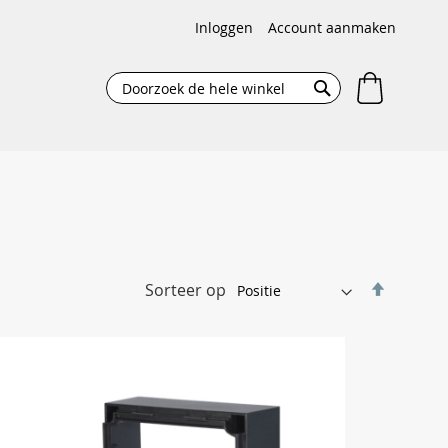
Inloggen
Account aanmaken
Winkelw
Search
Search
Van
Sorteer op
hoog
naar
laag
sortere