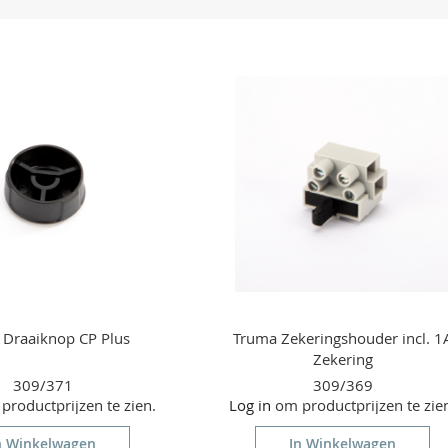
OM
OM
TE
TE
VERGELIJKEN
VERGELIJKEN
 Draaiknop CP Plus
Truma Zekeringshouder incl. 1
Zekering
309/371
309/369
roductprijzen te zien.
Log in
om productprijzen te zie
n Winkelwagen
In Winkelwagen