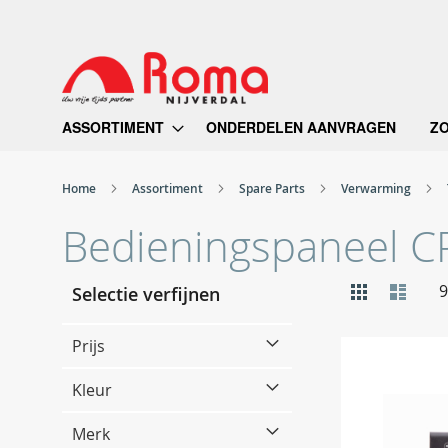
Ga
naar
de
inhoud
ASSORTIMENT
ONDERDELEN AANVRAGEN
Z
Home
Assortiment
Spare Parts
Verwarming
Bedieningspaneel C
Tonen
Foto-
Lijst
9
Selectie verfijnen
tabel
als
Prijs
Kleur
Merk