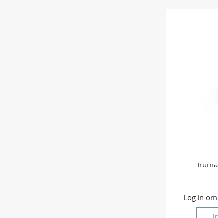
Truma
Log in
om p
I