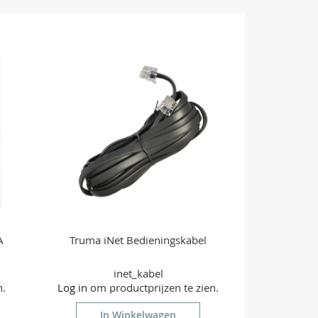
OM
TE
VERGELIJKEN
A
Truma iNet Bedieningskabel
inet_kabel
n.
Log in
om productprijzen te zien.
In Winkelwagen