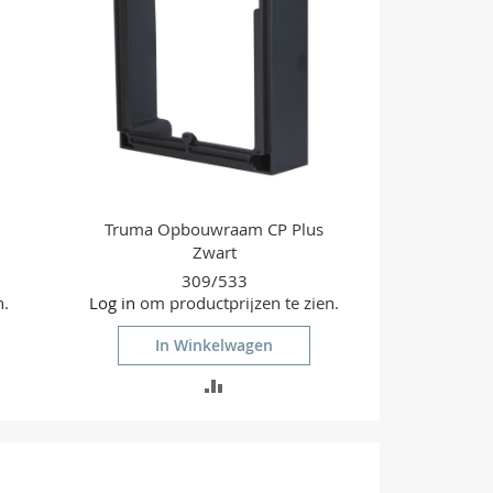
Truma Opbouwraam CP Plus
Zwart
309/533
n.
Log in
om productprijzen te zien.
In Winkelwagen
TOEVOEGEN
OM
TE