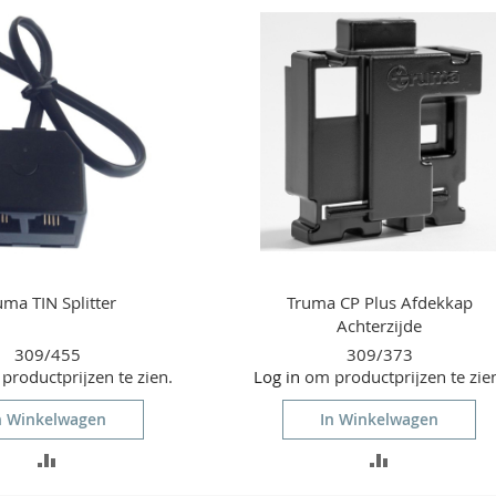
VERGELIJKEN
VERGELIJKEN
uma TIN Splitter
Truma CP Plus Afdekkap
Achterzijde
309/455
309/373
roductprijzen te zien.
Log in
om productprijzen te zie
n Winkelwagen
In Winkelwagen
TOEVOEGEN
TOEVOEGEN