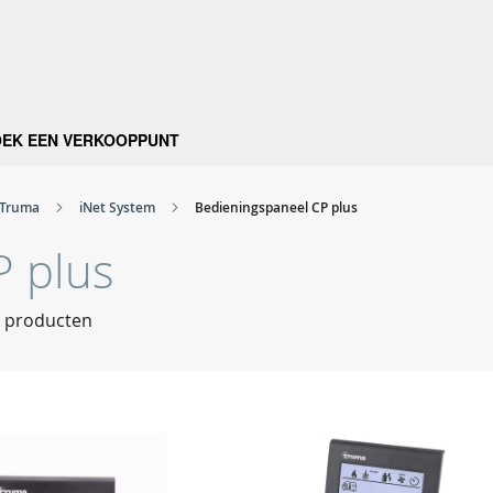
OEK EEN VERKOOPPUNT
Truma
iNet System
Bedieningspaneel CP plus
P plus
producten