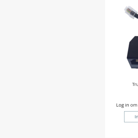
Tr
Log in
om p
I