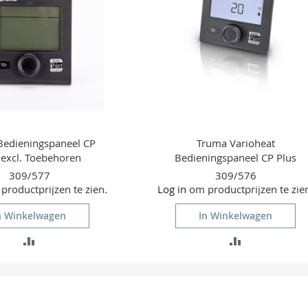
Bedieningspaneel CP
Truma Varioheat
 excl. Toebehoren
Bedieningspaneel CP Plus
309/577
309/576
roductprijzen te zien.
Log in
om productprijzen te zie
n Winkelwagen
In Winkelwagen
TOEVOEGEN
TOEVOEGEN
OM
OM
TE
TE