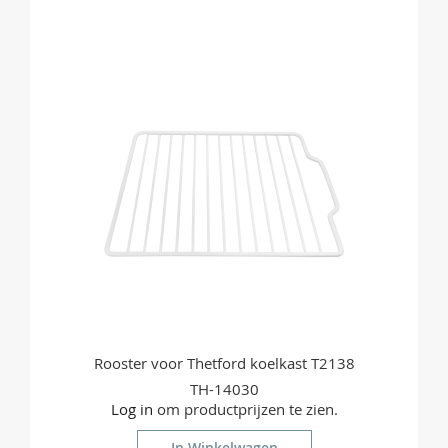
OM
TE
VERGELIJKEN
Rooster voor Thetford koelkast T2138
TH-14030
Log in
om productprijzen te zien.
In Winkelwagen