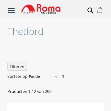
Win
Search
Thetford
Filteren
Van
Sorteer op
hoog
naar
Producten
1
-
12
van
200
laag
sorteren