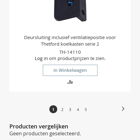
Deursluiting inclusief ventilatiepositie voor
Thetford koelkasten serie 2
TH-14110
Log in
om productprijzen te zien.
In Winkelwagen
TOEVOEGEN
OM
TE
Pagina
Pagina
Volgend
U
Pagina
Pagina
Pagina
Pagina
1
2
3
4
5
VERGELIJKEN
lees
momenteel
Producten vergelijken
pagina
Geen producten geselecteerd.