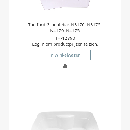
Thetford Groentebak N3170, N3175,
N4170, N4175
TH-12890
Log in
om productprijzen te zien.
In Winkelwagen
TOEVOEGEN
OM
TE
VERGELIJKEN