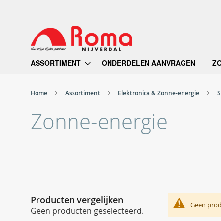
Ga
naar
de
inhoud
ASSORTIMENT
ONDERDELEN AANVRAGEN
Z
Home
Assortiment
Elektronica & Zonne-energie
S
Zonne-energie
Producten vergelijken
Geen prod
Geen producten geselecteerd.