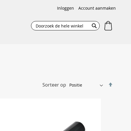
Inloggen
Account aanmaken
Winkelw
Search
Search
Van
Sorteer op
hoog
naar
laag
sortere