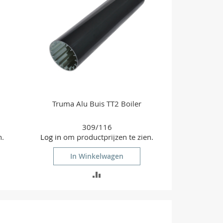
Truma Alu Buis TT2 Boiler
309/116
n.
Log in
om productprijzen te zien.
In Winkelwagen
TOEVOEGEN
OM
TE