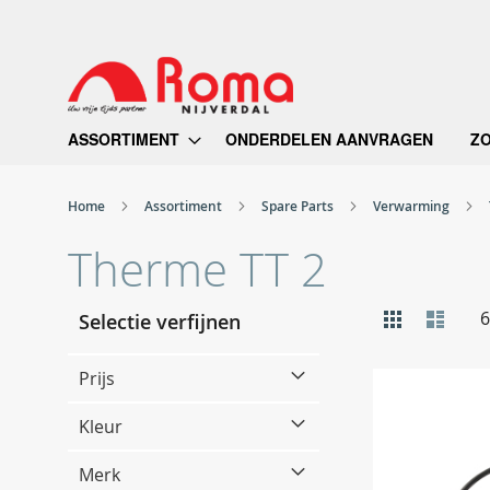
Ga
naar
de
inhoud
ASSORTIMENT
ONDERDELEN AANVRAGEN
Z
Home
Assortiment
Spare Parts
Verwarming
Therme TT 2
Tonen
Foto-
Lijst
6
Selectie verfijnen
tabel
als
Prijs
Kleur
Merk