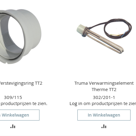
VERGELIJKEN
VERGELIJKEN
erstevigingsring TT2
Truma Verwarmingselement
Therme TT2
309/115
302/201-1
roductprijzen te zien.
Log in
om productprijzen te zie
n Winkelwagen
In Winkelwagen
TOEVOEGEN
TOEVOEGEN