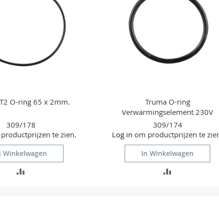
T2 O-ring 65 x 2mm.
Truma O-ring
Verwarmingselement 230V
309/178
309/174
roductprijzen te zien.
Log in
om productprijzen te zie
n Winkelwagen
In Winkelwagen
TOEVOEGEN
TOEVOEGEN
OM
OM
TE
TE