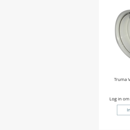
Truma V
Log in
om p
I