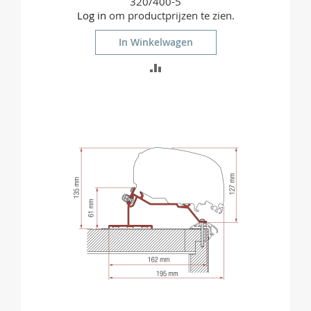
320/400-5
Log in
om productprijzen te zien.
In Winkelwagen
TOEVOEGEN
OM
TE
VERGELIJKEN