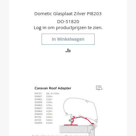
Dometic Glasplaat Zilver PI8203
DO-51820
Log in
om productprijzen te zien.
In Winkelwagen
TOEVOEGEN
OM
TE
VERGELIJKEN