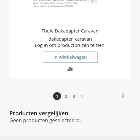
Thule Dakadapter Caravan
dakadapter_caravan
Log in
om productprijzen te zien.
In Winkelwagen
TOEVOEGEN
OM
TE
Pagina
Pagina
Volgend
U
Pagina
Pagina
Pagina
1
2
3
4
VERGELIJKEN
lees
momenteel
Producten vergelijken
pagina
Geen producten geselecteerd.