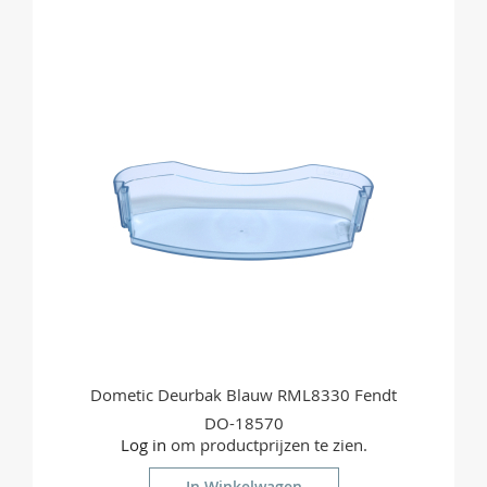
OM
TE
VERGELIJKEN
Dometic Deurbak Blauw RML8330 Fendt
DO-18570
Log in
om productprijzen te zien.
In Winkelwagen