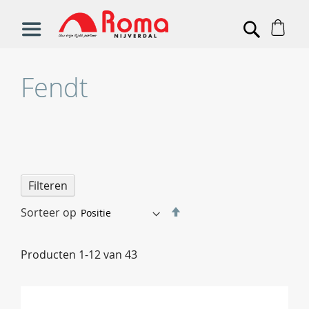
Win
Search
Fendt
Filteren
Van
Sorteer op
hoog
naar
Producten
1
-
12
van
43
laag
sorteren