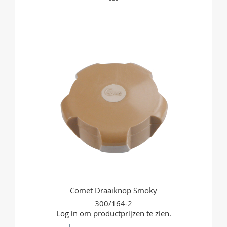
OM
TE
VERGELIJKEN
Comet Draaiknop Smoky
300/164-2
Log in
om productprijzen te zien.