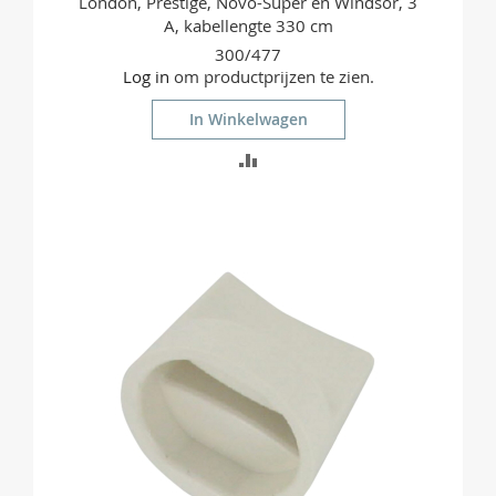
London, Prestige, Novo-Super en Windsor, 3
A, kabellengte 330 cm
300/477
Log in
om productprijzen te zien.
In Winkelwagen
TOEVOEGEN
OM
TE
VERGELIJKEN