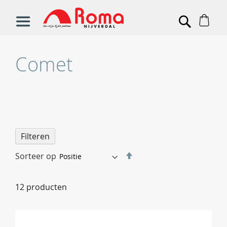
Win
Search
Comet
Filteren
Van
Sorteer op
hoog
naar
12
producten
laag
sorteren