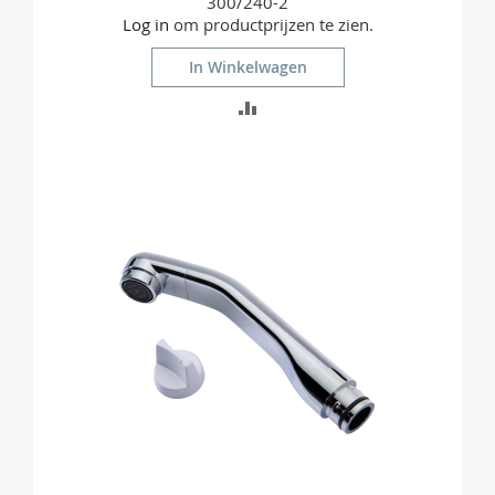
300/240-2
Log in
om productprijzen te zien.
In Winkelwagen
TOEVOEGEN
OM
TE
VERGELIJKEN