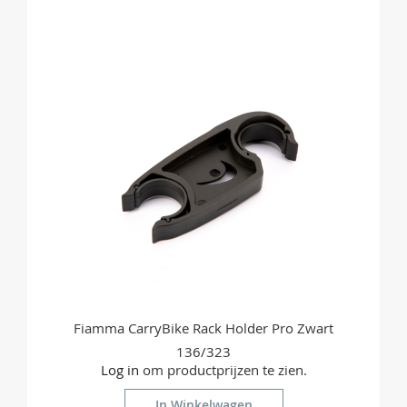
OM
TE
VERGELIJKEN
Fiamma CarryBike Rack Holder Pro Zwart
136/323
Log in
om productprijzen te zien.
In Winkelwagen