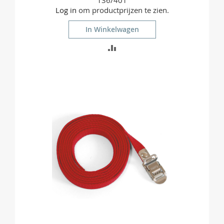
136/401
Log in
om productprijzen te zien.
In Winkelwagen
TOEVOEGEN
OM
TE
VERGELIJKEN