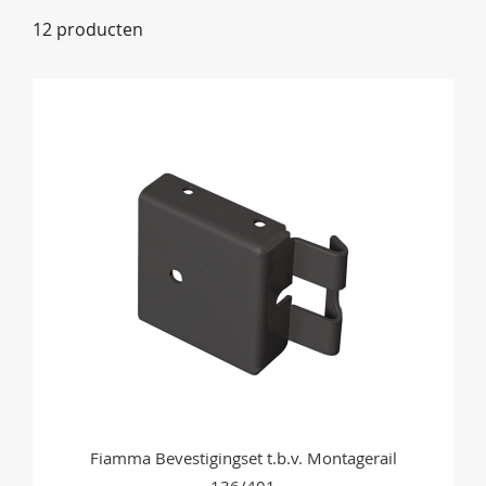
naar
12
producten
laag
sorteren
Fiamma Bevestigingset t.b.v. Montagerail