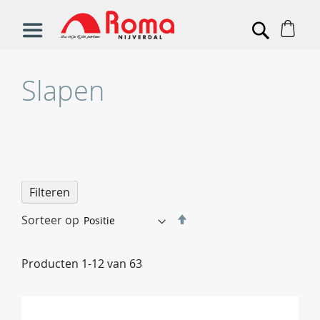
Win
Search
Slapen
Filteren
Van
Sorteer op
hoog
naar
Producten
1
-
12
van
63
laag
sorteren