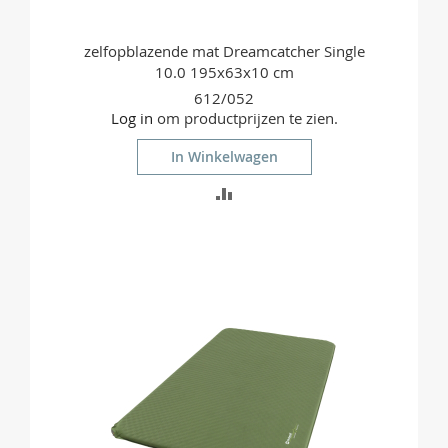
zelfopblazende mat Dreamcatcher Single
10.0 195x63x10 cm
612/052
Log in
om productprijzen te zien.
In Winkelwagen
TOEVOEGEN
OM
TE
VERGELIJKEN