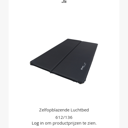
TOEVOEGEN
OM
TE
VERGELIJKEN
Zelfopblazende Luchtbed
612/136
Log in
om productprijzen te zien.