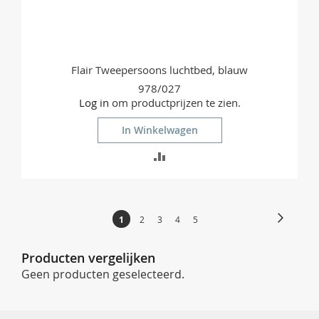
Flair Tweepersoons luchtbed, blauw
978/027
Log in
om productprijzen te zien.
In Winkelwagen
TOEVOEGEN
OM
TE
Pagina
Pagina
Volgend
U
Pagina
Pagina
Pagina
Pagina
1
2
3
4
5
VERGELIJKEN
lees
momenteel
Producten vergelijken
pagina
Geen producten geselecteerd.