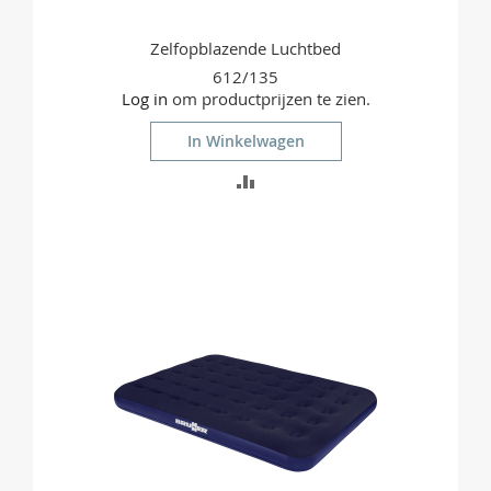
Zelfopblazende Luchtbed
612/135
Log in
om productprijzen te zien.
In Winkelwagen
TOEVOEGEN
OM
TE
VERGELIJKEN