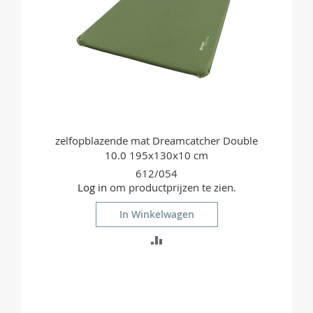
zelfopblazende mat Dreamcatcher Double
10.0 195x130x10 cm
612/054
Log in
om productprijzen te zien.
In Winkelwagen
TOEVOEGEN
OM
TE
VERGELIJKEN