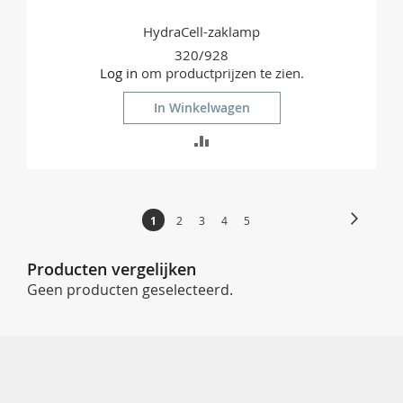
HydraCell-zaklamp
320/928
Log in
om productprijzen te zien.
In Winkelwagen
TOEVOEGEN
OM
TE
Pagina
Pagina
Volgend
U
Pagina
Pagina
Pagina
Pagina
1
2
3
4
5
VERGELIJKEN
lees
momenteel
Producten vergelijken
pagina
Geen producten geselecteerd.