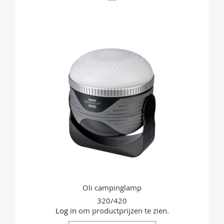
OM
TE
VERGELIJKEN
Oli campinglamp
320/420
Log in
om productprijzen te zien.