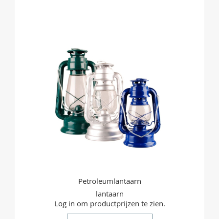
OM
TE
VERGELIJKEN
Petroleumlantaarn
lantaarn
Log in
om productprijzen te zien.