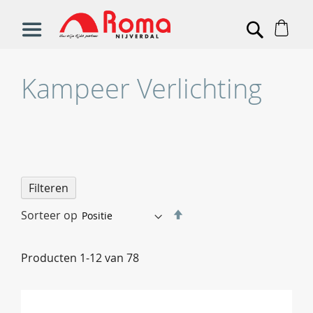
Win
Search
Kampeer Verlichting
Filteren
Van
Sorteer op
hoog
naar
Producten
1
-
12
van
78
laag
sorteren