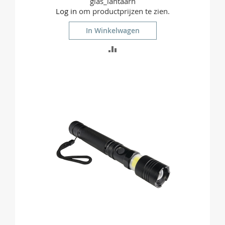
glas_lantaarn
Log in
om productprijzen te zien.
In Winkelwagen
TOEVOEGEN
OM
TE
VERGELIJKEN