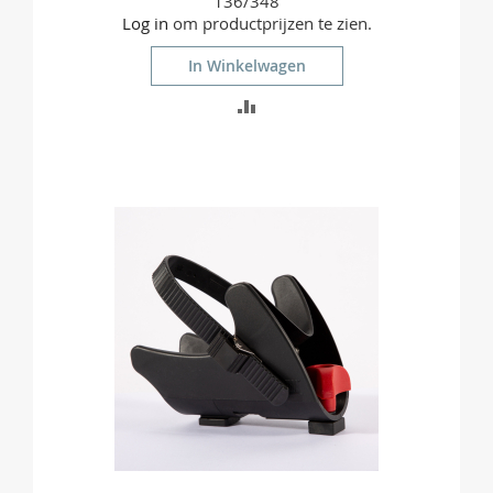
136/348
Log in
om productprijzen te zien.
In Winkelwagen
TOEVOEGEN
OM
TE
VERGELIJKEN