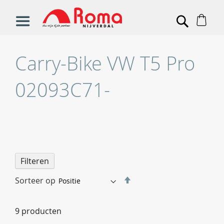
Win
Search
Carry-Bike VW T5 Pro
02093C71-
Filteren
Van
Sorteer op
hoog
naar
9
producten
laag