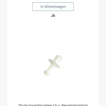
In Winkelwagen
TOEVOEGEN
OM
TE
VERGELIJKEN
Thule Spreidpluggen t.b.v. Bevestigingslijst