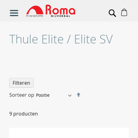
Win
Search
Thule Elite / Elite SV
Filteren
Van
Sorteer op
hoog
naar
9
producten
laag
sorteren